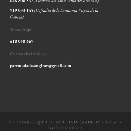
648 808 537
(Oratorio del Santo Niño del Remedio)
919 033 145
(Cofradía de la Santísima Virgen de la
Cabeza
)
WhatsApp:
618 050 669
Correo electrónico:
parroquiadesangines@gmail.com
© 2026
PARROQUIA DE SAN GINÉS (MADRID)
– Todos los
derechos reservados