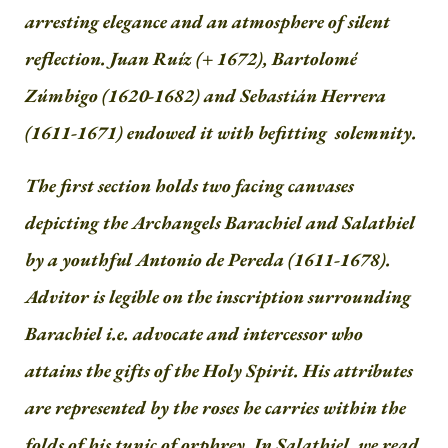
arresting elegance and an atmosphere of silent
reflection.
Juan Ruíz (+ 1672), Bartolomé
Zúmbigo (1620-1682) and Sebastián Herrera
(1611-1671) endowed it with befitting solemnity.
The first section holds two facing canvases
depicting the Archangels Barachiel and Salathiel
by a youthful Antonio de Pereda (1611-1678).
Advitor is legible on the inscription surrounding
Barachiel i.e. advocate and intercessor who
attains the gifts of the Holy Spirit. His attributes
are represented by the roses he carries within the
folds of his tunic of orphrey.
In Salathiel, we read