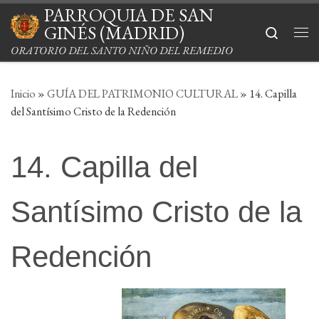
PARROQUIA DE SAN
Saltar al contenido
GINÉS (MADRID)
Search
Me
ORATORIO DEL SANTO NIÑO DEL REMEDIO
Inicio
»
GUÍA DEL PATRIMONIO CULTURAL
»
14. Capilla
del Santísimo Cristo de la Redención
14. Capilla del
Santísimo Cristo de la
Redención