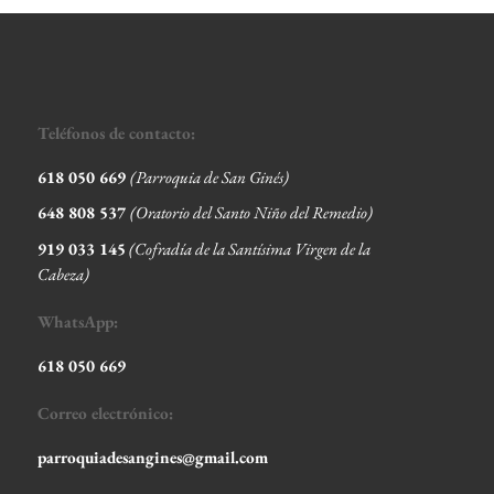
Teléfonos de contacto:
618 050 669
(Parroquia de San Ginés)
648 808 537
(Oratorio del Santo Niño del Remedio)
919 033 145
(Cofradía de la Santísima Virgen de la
Cabeza
)
WhatsApp:
618 050 669
Correo electrónico:
parroquiadesangines@gmail.com