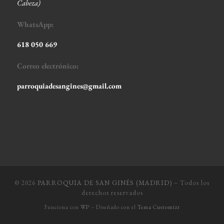
Cabeza
)
WhatsApp:
618 050 669
Correo electrónico:
parroquiadesangines@gmail.com
© 2026
PARROQUIA DE SAN GINÉS (MADRID)
– Todos los
derechos reservados
Funciona con
WP
– Diseñado con el
Tema Customizr