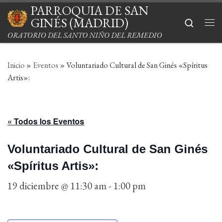
PARROQUIA DE SAN
Saltar al contenido
GINÉS (MADRID)
Search
Me
ORATORIO DEL SANTO NIÑO DEL REMEDIO
Inicio
»
Eventos
»
Voluntariado Cultural de San Ginés «Spíritus
Artis»:
« Todos los Eventos
Voluntariado Cultural de San Ginés
«Spíritus Artis»:
19 diciembre @ 11:30 am
-
1:00 pm