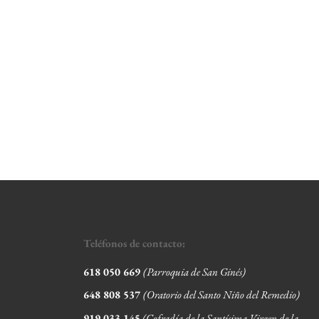
Teléfonos de contacto:
618 050 669
(Parroquia de San Ginés)
648 808 537
(Oratorio del Santo Niño del Remedio)
919 033 145
(Cofradía de la Santísima Virgen de la