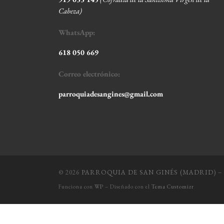
Cabeza
)
WhatsApp:
618 050 669
Correo electrónico:
parroquiadesangines@gmail.com
© 2026
PARROQUIA DE SAN GINÉS (MADRID)
– 
Funciona con
WP
– Diseñado con el
Tema Customizr
Política de P