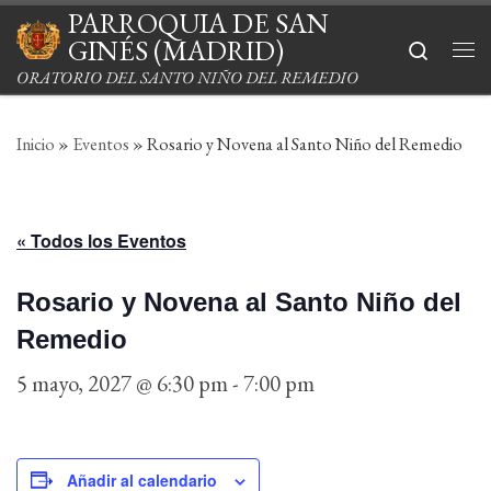
PARROQUIA DE SAN
Saltar al contenido
GINÉS (MADRID)
Search
Me
ORATORIO DEL SANTO NIÑO DEL REMEDIO
Inicio
»
Eventos
»
Rosario y Novena al Santo Niño del Remedio
« Todos los Eventos
Rosario y Novena al Santo Niño del
Remedio
5 mayo, 2027 @ 6:30 pm
-
7:00 pm
Añadir al calendario