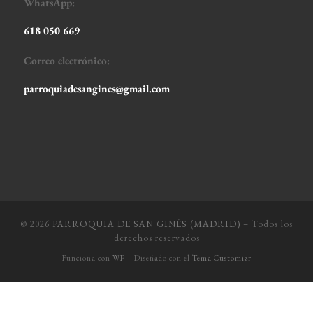
WhatsApp:
618 050 669
Correo electrónico:
parroquiadesangines@gmail.com
© 2026
PARROQUIA DE SAN GINÉS (MADRID)
– Todos los
derechos reservados
Funciona con
WP
– Diseñado con el
Tema Customizr
Política de Privacidad
Política de Cookies