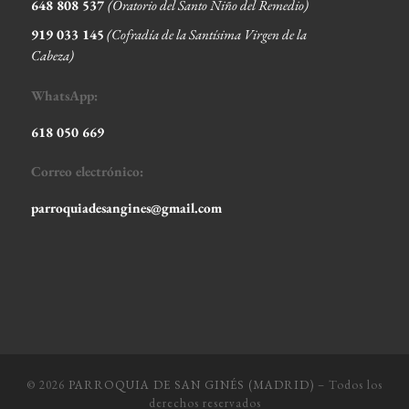
648 808 537
(Oratorio del Santo Niño del Remedio)
919 033 145
(Cofradía de la Santísima Virgen de la
Cabeza
)
WhatsApp:
618 050 669
Correo electrónico:
parroquiadesangines@gmail.com
© 2026
PARROQUIA DE SAN GINÉS (MADRID)
– Todos los
derechos reservados